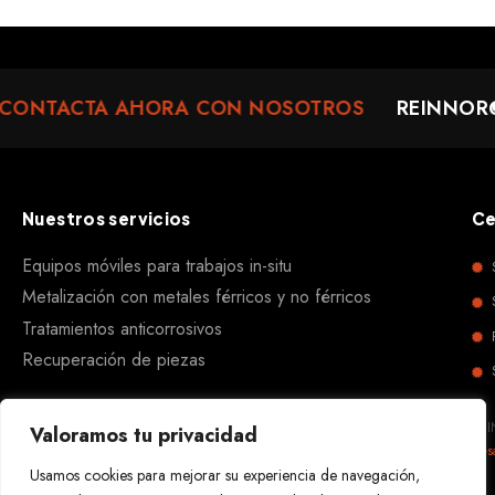
ONTACTA AHORA CON NOSOTROS
REINNOR@
Nuestros servicios
Ce
Equipos móviles para trabajos in-situ
Metalización con metales férricos y no férricos
Tratamientos anticorrosivos
Recuperación de piezas
REI
Valoramos tu privacidad
Des
Usamos cookies para mejorar su experiencia de navegación,