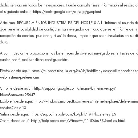
dicho servicio en todos los navegadores. Puede consultar más información al respecto
el siguiente enlace: https://tools.google.com/dlpage/gaoptout
Asimismo, RECUBRIMIENTOS INDUSTRIALES DEL NORTE S.A.L. informa al usuario d
que tiene la posibilidad de configurar su navegador de modo que se le informe de la
recepción de cookies, pudiendo, si así lo desea, impedir que sean instaladas en su d
duro.
A continuación le proporcionamos los enlaces de diversos navegadores, a través de l
cuales podrá realizar dicha configuración:
Firefox desde aquí: https://support.mozilla.org/es/kb/habilitar-y-deshabilitar-cookies-sit
web-rastrear-preferencias
Chrome desde aquí: http://support.google.com/chrome/bin/answer.py?
hl=es&answer=95647
Explorer desde aquí: http://windows.microsoft.com/es-es/internet-explorer/delete-man
cookies#ie=ie-10
Safari desde aquí: https://support.apple.com/kb/ph17191?locale=es_ES
Opera desde aquí: http://help.opera.com/Windows/11.50/es-ES/cookies.html