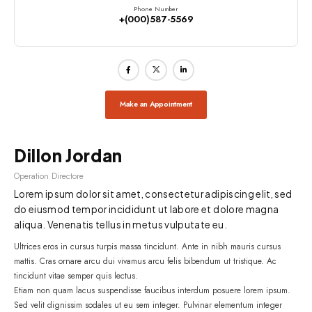
Phone Number
+(000)587-5569
Make an Appointment
Dillon Jordan
Operation Directore
Lorem ipsum dolor sit amet, consectetur adipiscing elit, sed
do eiusmod tempor incididunt ut labore et dolore magna
aliqua. Venenatis tellus in metus vulputate eu.
Ultrices eros in cursus turpis massa tincidunt. Ante in nibh mauris cursus
mattis. Cras ornare arcu dui vivamus arcu felis bibendum ut tristique. Ac
tincidunt vitae semper quis lectus.
Etiam non quam lacus suspendisse faucibus interdum posuere lorem ipsum.
Sed velit dignissim sodales ut eu sem integer. Pulvinar elementum integer