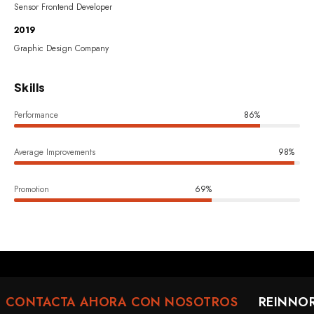
Sensor Frontend Developer
2019
Graphic Design Company
Skills
Performance
86%
Average Improvements
98%
Promotion
69%
CONTACTA AHORA CON NOSOTROS
REINNOR