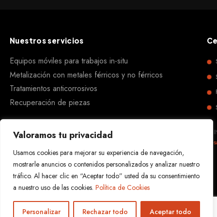
Nuestros servicios
Ce
Equipos móviles para trabajos in-situ
Metalización con metales férricos y no férricos
Tratamientos anticorrosivos
Recuperación de piezas
REI
Valoramos tu privacidad
Des
Usamos cookies para mejorar su experiencia de navegación,
mostrarle anuncios o contenidos personalizados y analizar nuestro
tráfico. Al hacer clic en “Aceptar todo” usted da su consentimiento
a nuestro uso de las cookies.
Política de Cookies
Personalizar
Rechazar todo
Aceptar todo