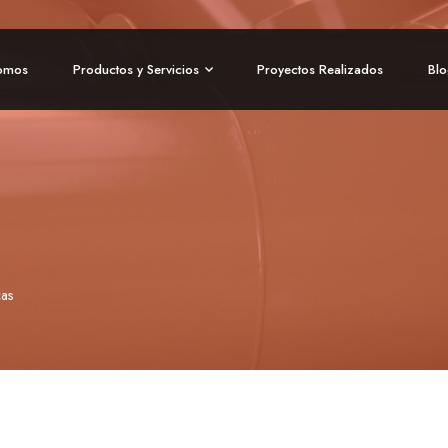
omos
Productos y Servicios
Proyectos Realizados
Bl
cas