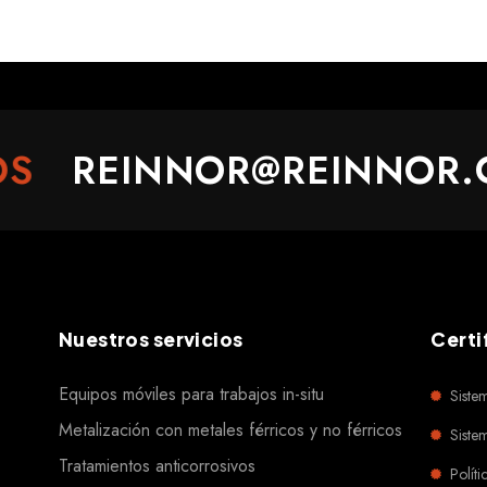
REINNOR@REINNOR.COM
Nuestros servicios
Certi
Equipos móviles para trabajos in-situ
Siste
Metalización con metales férricos y no férricos
Siste
Tratamientos anticorrosivos
Polít