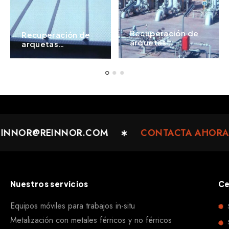
Recuperación de
Recuperación de
arquetas
arquetas
metálicas
metálicas
NNOR@REINNOR.COM
CONTACTA AHORA 
Nuestros servicios
Ce
Equipos móviles para trabajos in-situ
Metalización con metales férricos y no férricos