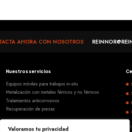
ACTA AHORA CON NOSOTROS
REINNOR@REI
Nuestros servicios
Ce
Equipos móviles para trabajos in-situ
Metalización con metales férricos y no férricos
Tratamientos anticorrosivos
Recuperación de piezas
REI
Valoramos tu privacidad