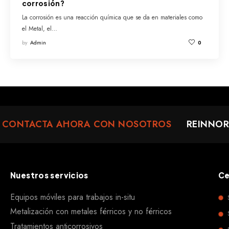
corrosión?
La corrosión es una reacción química que se da en materiales como
el Metal, el…
by
Admin
0
ONTACTA AHORA CON NOSOTROS
REINNOR@
Nuestros servicios
Ce
Equipos móviles para trabajos in-situ
Metalización con metales férricos y no férricos
Tratamientos anticorrosivos