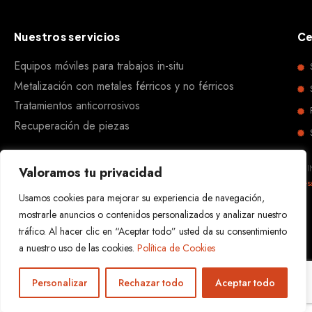
Nuestros servicios
Ce
Equipos móviles para trabajos in-situ
Metalización con metales férricos y no férricos
Tratamientos anticorrosivos
Recuperación de piezas
REI
Valoramos tu privacidad
Des
Usamos cookies para mejorar su experiencia de navegación,
mostrarle anuncios o contenidos personalizados y analizar nuestro
tráfico. Al hacer clic en “Aceptar todo” usted da su consentimiento
a nuestro uso de las cookies.
Política de Cookies
Personalizar
Rechazar todo
Aceptar todo