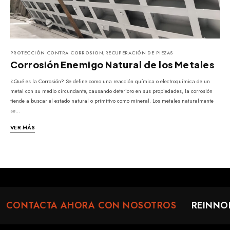
PROTECCIÓN CONTRA CORROSION
,
RECUPERACIÓN DE PIEZAS
Corrosión Enemigo Natural de los Metales
¿Qué es la Corrosión? Se define como una reacción química o electroquímica de un
metal con su medio circundante, causando deterioro en sus propiedades, la corrosión
tiende a buscar el estado natural o primitivo como mineral. Los metales naturalmente
se…
VER MÁS
CONTACTA AHORA CON NOSOTROS
REINNO